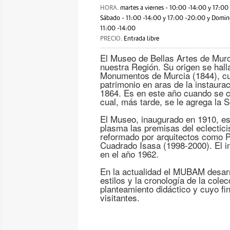
HORA.
martes a viernes - 10:00 -14:00 y 17:00
Sábado - 11:00 -14:00 y 17:00 -20:00 y Doming
11:00 -14:00
PRECIO.
Entrada libre
El Museo de Bellas Artes de Murc
nuestra Región. Su origen se hall
Monumentos de Murcia (1844), cu
patrimonio en aras de la instaura
1864. Es en este año cuando se cr
cual, más tarde, se le agrega la 
El Museo, inaugurado en 1910, es
plasma las premisas del eclectic
reformado por arquitectos como 
Cuadrado Isasa (1998-2000). El i
en el año 1962.
En la actualidad el MUBAM desarr
estilos y la cronología de la cole
planteamiento didáctico y cuyo fi
visitantes.