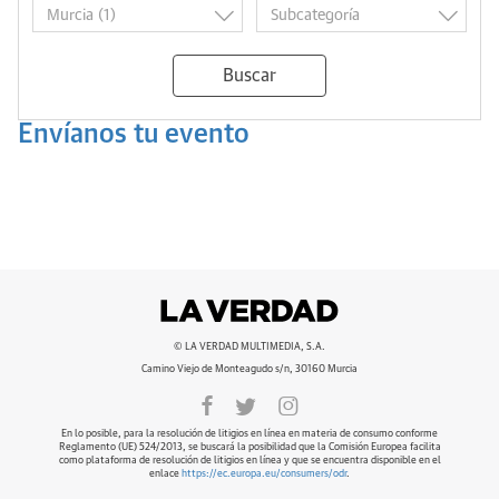
Buscar
Envíanos tu evento
© LA VERDAD MULTIMEDIA, S.A.
Camino Viejo de Monteagudo s/n, 30160 Murcia
En lo posible, para la resolución de litigios en línea en materia de consumo conforme
Reglamento (UE) 524/2013, se buscará la posibilidad que la Comisión Europea facilita
como plataforma de resolución de litigios en línea y que se encuentra disponible en el
enlace
https://ec.europa.eu/consumers/odr
.